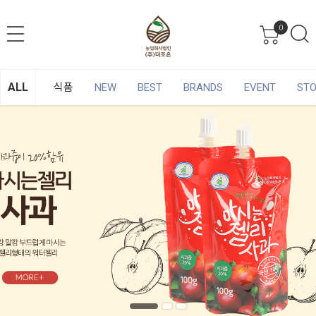
0
ALL
식품
NEW
BEST
BRANDS
EVENT
ST