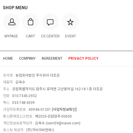
SHOP MENU
MYPAGE
CART
CS CENTER
EVENT
HOME
COMPANY
AGREEMENT
PRIVACY POLICY
회사명 :
농업회사법인 주식회사 더조은
대표자 :
김옥수
주소 :
강원특별자치도 원주시 호저면 고산동막길 162-18 1층 더조은
전화 :
010-7345-2932
팩스 :
033-748-4339
사업자등록번호 :
439-86-01201
[사업자정보확인]
통신판매업신고번호 :
제2020-강원원주-00600
개인정보보호책임자 :
김옥수 (
oem59@naver.com
)
호스팅 제공자 :
(주)가비아씨엔에스